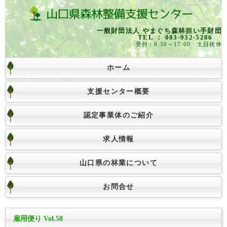
一般財団法人 やまぐち森林担い手財団
TEL ： 083-932-5286
受付：8:30～17:00 土日祝休
ホーム
支援センター概要
認定事業体のご紹介
求人情報
山口県の林業について
お問合せ
雇用便り Vol.58