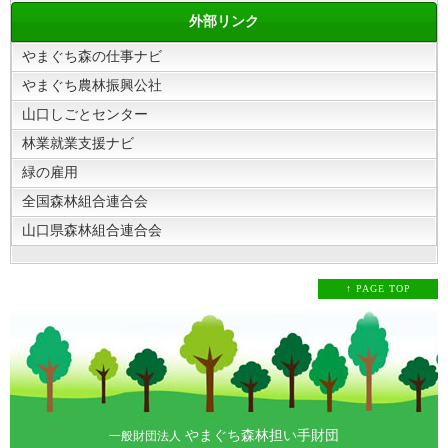
外部リンク
やまぐち森の仕事ナビ
やまぐち農林振興公社
山口しごとセンター
林業就業支援ナビ
緑の雇用
全国森林組合連合会
山口県森林組合連合会
↑ PAGE TOP
やまぐち森林担い手財団
一般財団法人