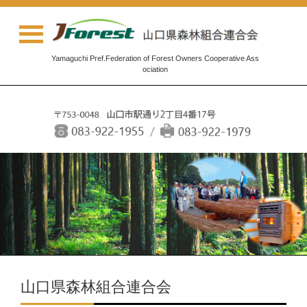
Yamaguchi Pref.Federation of Forest Owners Cooperative Ass
ociation
山口県森林組合連合会