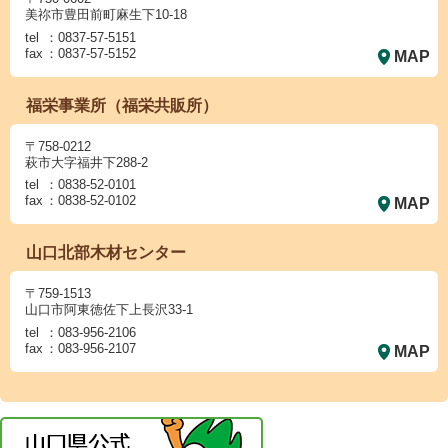
美祢市豊田前町麻生下10-18
tel
：0837-57-5151
fax
：0837-57-5152
MAP
福栄事業所（福栄共販所）
〒758-0212
萩市大字福井下288-2
tel
：0838-52-0101
fax
：0838-52-0102
MAP
山口北部木材センター
〒759-1513
山口市阿東徳佐下上長沢33-1
tel
：083-956-2106
fax
：083-956-2107
MAP