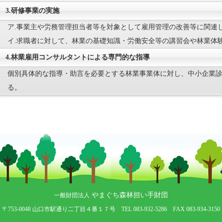
3.研修事業の実施
ア.事業主や労務管理担当者等を対象として雇用管理の改善等に関連
イ.求職者に対して、林業の基礎知識・労働安全等の講習会や林業体
4.林業雇用コンサルタントによる専門的な指導
個別具体的な指導・助言を必要とする林業事業体に対し、中小企業
る。
やまぐち森林担い手財団
一般財団法人
〒753-0048 山口市駅通り二丁目４番１７号 TEL 083-932-5286 FAX 083-934-3150