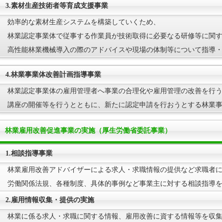
3.素材生産技術者等育成支援事業
効率的な素材生産システムを構築していくため、
林業認定事業体で従事する作業員が技術取得に必要なる研修等に関
高性能林業機械導入の際のアドバイスや現場の体制等について指導
4.林業事業体改善計画指導事業
林業認定事業体の雇用管理者へ事業の合理化や雇用管理の改善を行
講座の開催等を行うとともに、新たに認定申請を行おうとする林業
林業雇用改善促進事業の実施（厚生労働省委託事業）
1.相談指導事業
林業雇用改善アドバイザーによる求人・求職情報の提供など求職者
労働関係法規、各種制度、具体的事例など事業主に対する相談指導
2.雇用情報収集・提供の実施
林業に係る求人・求職に関する情報、雇用改善に資する情報等を収