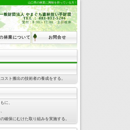
山口県の林業に興味を持っている方！
一般財団法人 やまぐち森林担い手財団
TEL ： 083-932-5286
受付：8:30～17:00 土日祝休
の林業について
お問合せ
低コスト搬出の技術者の養成をする。
ともに、
に、
材の確保にむけた取り組みを実施する。