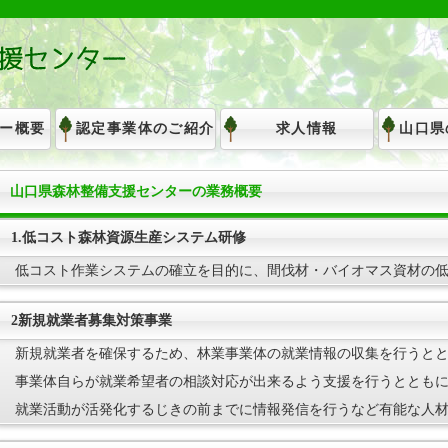
ー概要
認定事業体のご紹介
求人情報
山口県
山口県森林整備支援センターの業務概要
1.低コスト森林資源生産システム研修
低コスト作業システムの確立を目的に、間伐材・バイオマス資材の
2新規就業者募集対策事業
新規就業者を確保するため、林業事業体の就業情報の収集を行うと
事業体自らが就業希望者の相談対応が出来るよう支援を行うととも
就業活動が活発化するじきの前までに情報発信を行うなど有能な人