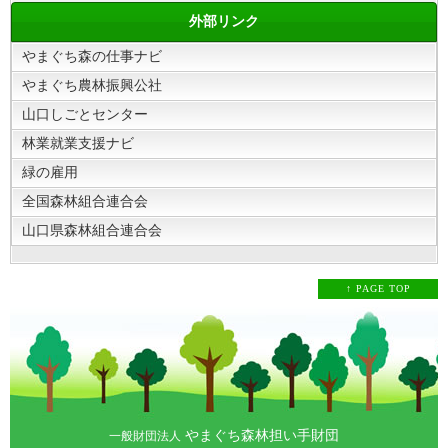
外部リンク
やまぐち森の仕事ナビ
やまぐち農林振興公社
山口しごとセンター
林業就業支援ナビ
緑の雇用
全国森林組合連合会
山口県森林組合連合会
↑ PAGE TOP
やまぐち森林担い手財団
一般財団法人